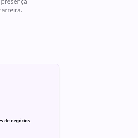
 presença
carreira.
es de negócios
.