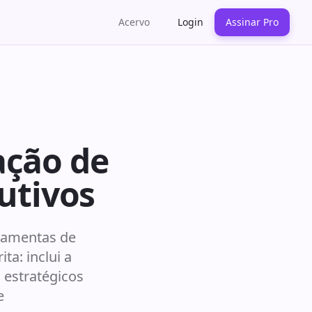
Acervo
Login
Assinar Pro
ação de
utivos
rramentas de
ta: inclui a
 estratégicos
e