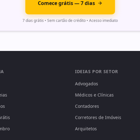
Comece grátis — 7 dias
7 dias grátis • Sem cartão de crédito • Acesso imediato
MA
IDEIAS POR SETOR
Advogados
eias
Médicos e Clínicas
ços
Contadores
rátis
Corretores de Imóveis
mbro
Arquitetos