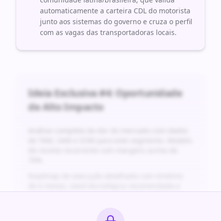
automaticamente a carteira CDL do motorista
junto aos sistemas do governo e cruza o perfil
com as vagas das transportadoras locais.
Ideia Exclusiva #
4
: Oportunidade
de Alto Impacto
Análise completa da dor do mercado com dados
de TAM, SAM e SOM para este segmento. Modelo
de receita recorrente com margens acima de
70%.
Roadmap de execução detalhado com timeline
de 6 meses, stack tecnológica recomendada e
projeção financeira para os primeiros 24 meses.