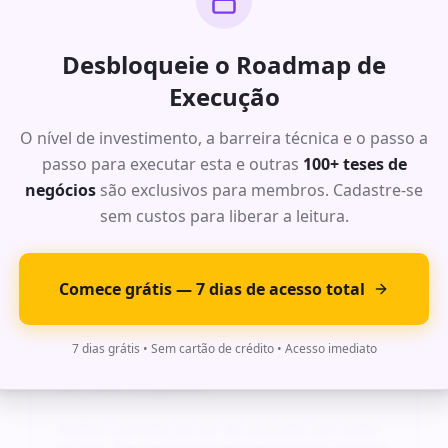
Ideia Exclusiva #
5
: Oportunidade
Desbloqueie o Roadmap de
de Alto Impacto
Execução
Análise completa da dor do mercado com dados
O nível de investimento, a barreira técnica e o passo a
de TAM, SAM e SOM para este segmento. Modelo
passo para executar esta e outras
de receita recorrente com margens acima de
100+ teses de
70%.
negócios
são exclusivos para membros. Cadastre-se
Roadmap de execução detalhado com timeline
sem custos para liberar a leitura.
de 6 meses, stack tecnológica recomendada e
projeção financeira para os primeiros 24 meses.
Comece grátis — 7 dias de acesso total
Ideia Exclusiva #
6
: Oportunidade
7 dias grátis • Sem cartão de crédito • Acesso imediato
de Alto Impacto
Análise completa da dor do mercado com dados