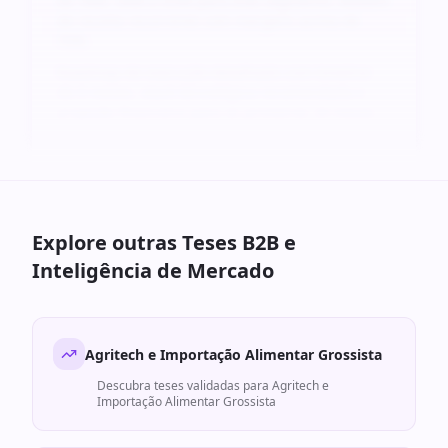
de TAM, SAM e SOM para este segmento. Modelo
de receita recorrente com margens acima de
70%.
Roadmap de execução detalhado com timeline
de 6 meses, stack tecnológica recomendada e
projeção financeira para os primeiros 24 meses.
Explore outras Teses B2B e
Inteligência de Mercado
Agritech e Importação Alimentar Grossista
Descubra teses validadas para
Agritech e
Importação Alimentar Grossista