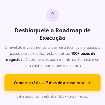
projeção financeira para os primeiros 24 meses.
Ideia Exclusiva #
5
: Oportunidade
Desbloqueie o Roadmap de
de Alto Impacto
Execução
Análise completa da dor do mercado com dados
O nível de investimento, a barreira técnica e o passo a
de TAM, SAM e SOM para este segmento. Modelo
passo para executar esta e outras
de receita recorrente com margens acima de
100+ teses de
70%.
negócios
são exclusivos para membros. Cadastre-se
Roadmap de execução detalhado com timeline
sem custos para liberar a leitura.
de 6 meses, stack tecnológica recomendada e
projeção financeira para os primeiros 24 meses.
Comece grátis — 7 dias de acesso total
Ideia Exclusiva #
6
: Oportunidade
7 dias grátis • Sem cartão de crédito • Acesso imediato
de Alto Impacto