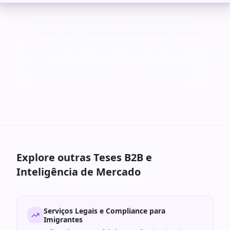
Análise completa da dor do mercado com dados
de TAM, SAM e SOM para este segmento. Modelo
de receita recorrente com margens acima de
70%.
Roadmap de execução detalhado com timeline
de 6 meses, stack tecnológica recomendada e
projeção financeira para os primeiros 24 meses.
Explore outras Teses B2B e
Inteligência de Mercado
Serviços Legais e Compliance para
Imigrantes