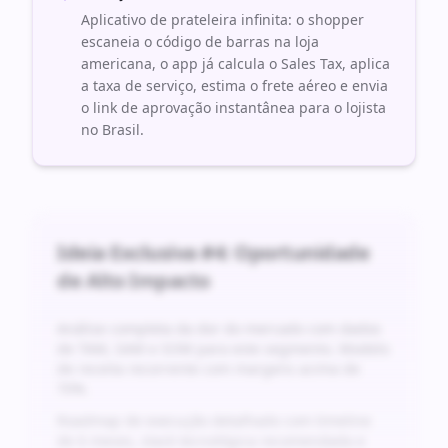
Aplicativo de prateleira infinita: o shopper
escaneia o código de barras na loja
americana, o app já calcula o Sales Tax, aplica
a taxa de serviço, estima o frete aéreo e envia
o link de aprovação instantânea para o lojista
no Brasil.
Ideia Exclusiva #
4
: Oportunidade
de Alto Impacto
Análise completa da dor do mercado com dados
de TAM, SAM e SOM para este segmento. Modelo
de receita recorrente com margens acima de
70%.
Roadmap de execução detalhado com timeline
de 6 meses, stack tecnológica recomendada e