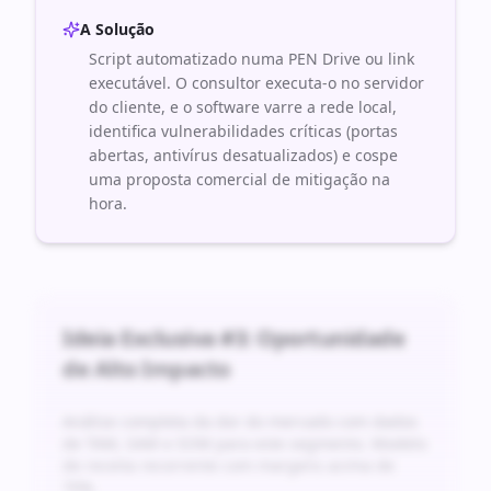
A Solução
Script automatizado numa PEN Drive ou link
executável. O consultor executa-o no servidor
do cliente, e o software varre a rede local,
identifica vulnerabilidades críticas (portas
abertas, antivírus desatualizados) e cospe
uma proposta comercial de mitigação na
hora.
Ideia Exclusiva #
3
: Oportunidade
de Alto Impacto
Análise completa da dor do mercado com dados
de TAM, SAM e SOM para este segmento. Modelo
de receita recorrente com margens acima de
70%.