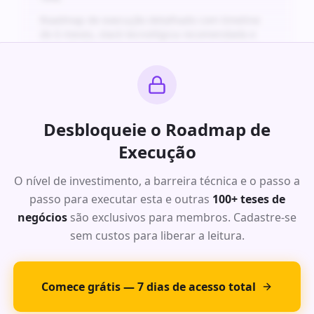
Roadmap de execução detalhado com timeline
de 6 meses, stack tecnológica recomendada e
projeção financeira para os primeiros 24 meses.
Ideia Exclusiva #
4
: Oportunidade
Desbloqueie o Roadmap de
de Alto Impacto
Execução
Análise completa da dor do mercado com dados
O nível de investimento, a barreira técnica e o passo a
de TAM, SAM e SOM para este segmento. Modelo
passo para executar esta e outras
de receita recorrente com margens acima de
100+ teses de
70%.
negócios
são exclusivos para membros. Cadastre-se
Roadmap de execução detalhado com timeline
sem custos para liberar a leitura.
de 6 meses, stack tecnológica recomendada e
projeção financeira para os primeiros 24 meses.
Comece grátis — 7 dias de acesso total