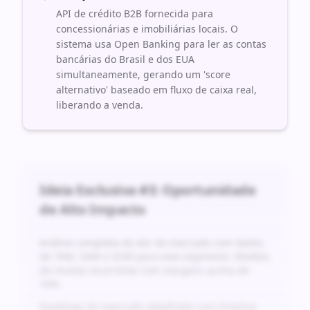
API de crédito B2B fornecida para
concessionárias e imobiliárias locais. O
sistema usa Open Banking para ler as contas
bancárias do Brasil e dos EUA
simultaneamente, gerando um 'score
alternativo' baseado em fluxo de caixa real,
liberando a venda.
Ideia Exclusiva #
3
: Oportunidade
de Alto Impacto
Análise completa da dor do mercado com dados
de TAM, SAM e SOM para este segmento. Modelo
de receita recorrente com margens acima de
70%.
Roadmap de execução detalhado com timeline