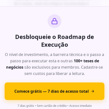
de 6 meses, stack tecnológica recomendada e
projeção financeira para os primeiros 24 meses.
Ideia Exclusiva #
4
: Oportunidade
Desbloqueie o Roadmap de
de Alto Impacto
Execução
Análise completa da dor do mercado com dados
O nível de investimento, a barreira técnica e o passo a
de TAM, SAM e SOM para este segmento. Modelo
passo para executar esta e outras
de receita recorrente com margens acima de
100+ teses de
70%.
negócios
são exclusivos para membros. Cadastre-se
Roadmap de execução detalhado com timeline
sem custos para liberar a leitura.
de 6 meses, stack tecnológica recomendada e
projeção financeira para os primeiros 24 meses.
Comece grátis — 7 dias de acesso total
Ideia Exclusiva #
5
: Oportunidade
7 dias grátis • Sem cartão de crédito • Acesso imediato