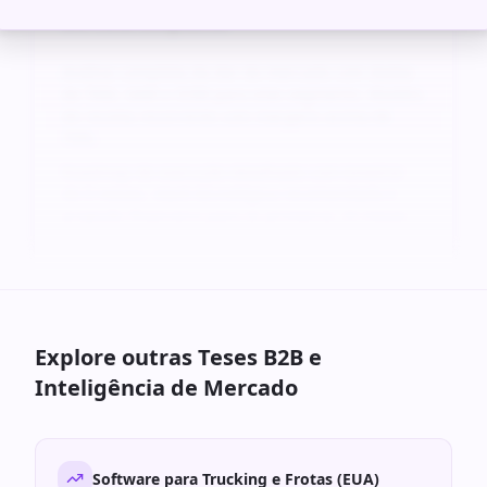
de Alto Impacto
Análise completa da dor do mercado com dados
de TAM, SAM e SOM para este segmento. Modelo
de receita recorrente com margens acima de
70%.
Roadmap de execução detalhado com timeline
de 6 meses, stack tecnológica recomendada e
projeção financeira para os primeiros 24 meses.
Explore outras Teses B2B e
Inteligência de Mercado
Software para Trucking e Frotas (EUA)