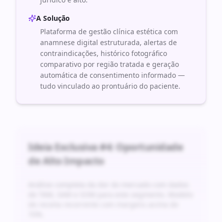
A Solução
Plataforma de gestão clínica estética com
anamnese digital estruturada, alertas de
contraindicações, histórico fotográfico
comparativo por região tratada e geração
automática de consentimento informado —
tudo vinculado ao prontuário do paciente.
Ideia Exclusiva #
4
: Oportunidade
de Alto Impacto
Análise completa da dor do mercado com dados
de TAM, SAM e SOM para este segmento. Modelo
de receita recorrente com margens acima de
70%.