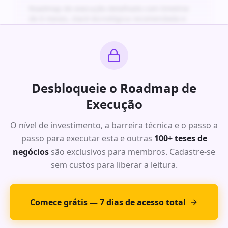
Roadmap de execução detalhado com timeline
de 6 meses, stack tecnológica recomendada e
projeção financeira para os primeiros 24 meses.
Ideia Exclusiva #
5
: Oportunidade
Desbloqueie o Roadmap de
de Alto Impacto
Execução
Análise completa da dor do mercado com dados
O nível de investimento, a barreira técnica e o passo a
de TAM, SAM e SOM para este segmento. Modelo
passo para executar esta e outras
de receita recorrente com margens acima de
100+ teses de
70%.
negócios
são exclusivos para membros. Cadastre-se
Roadmap de execução detalhado com timeline
sem custos para liberar a leitura.
de 6 meses, stack tecnológica recomendada e
projeção financeira para os primeiros 24 meses.
Comece grátis — 7 dias de acesso total