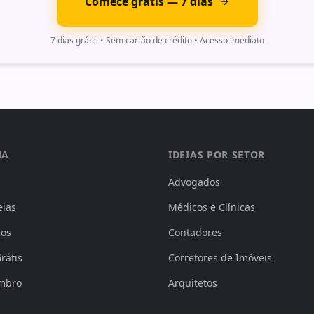
Comece grátis — 7 dias
7 dias grátis • Sem cartão de crédito • Acesso imediato
MA
IDEIAS POR SETOR
Advogados
eias
Médicos e Clínicas
ços
Contadores
rátis
Corretores de Imóveis
mbro
Arquitetos