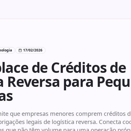
nologia
17/02/2026
ace de Créditos de
ca Reversa para Peq
as
mite que empresas menores comprem créditos d
rigações legais de logística reversa. Conecta co
os que não têm volume para uma operação própr