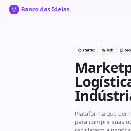
Banco das Ideias
startup
b2b
tec
Marketpl
Logísti
Indústri
Plataforma que per
para cumprir suas ob
reciclagem a negóci