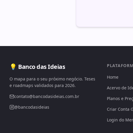
💡 Banco das Ideias
PLATAFOR
Home
O mapa para o seu próximo negócio. Teses
e roadmaps validados para 2026.
Acervo de Id
contato@bancodasideias.com.br
Planos e Pre
@bancodasideias
Criar Conta G
Login do Me