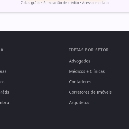
7 dias grátis • Sem cartão de crédito • Acesso imediato
MA
IDEIAS POR SETOR
Advogados
eias
Médicos e Clínicas
ços
Contadores
rátis
Corretores de Imóveis
mbro
Arquitetos