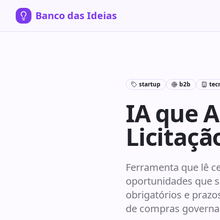
Banco das Ideias
startup
b2b
tec
IA que A
Licitaç
Ferramenta que lê ce
oportunidades que se
obrigatórios e prazo
de compras govername