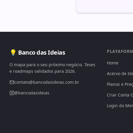
💡 Banco das Ideias
PLATAFOR
Home
O mapa para o seu próximo negócio. Teses
e roadmaps validados para 2026.
Acervo de Id
contato@bancodasideias.com.br
Planos e Pre
@bancodasideias
Criar Conta G
Login do Me