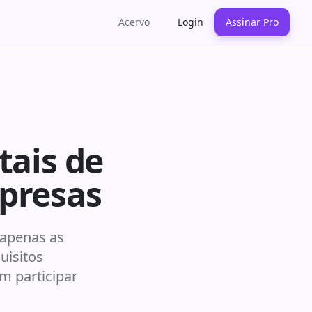
Acervo
Login
Assinar Pro
tais de
presas
 apenas as
uisitos
m participar