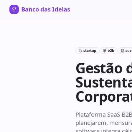
Banco das Ideias
startup
b2b
sus
Gestão d
Sustenta
Corpora
Plataforma SaaS B2B 
planejarem, mensura
software integra cál