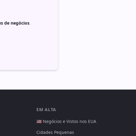
es de negócios
.
EM ALTA
🇺🇸 Negócios e Vistos nos EUA
Cidades Pequenas