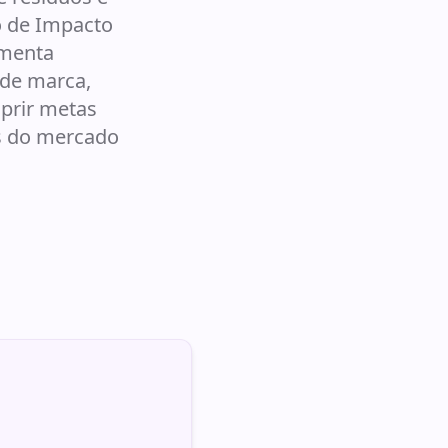
o de Impacto
amenta
 de marca,
mprir metas
s do mercado