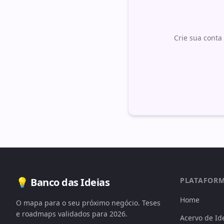
Crie sua conta 
💡 Banco das Ideias
PLATAFOR
Home
O mapa para o seu próximo negócio. Teses
e roadmaps validados para 2026.
Acervo de Id