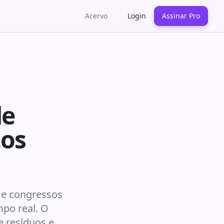
Acervo
Login
Assinar Pro
de
tos
s e congressos
po real. O
e resíduos e