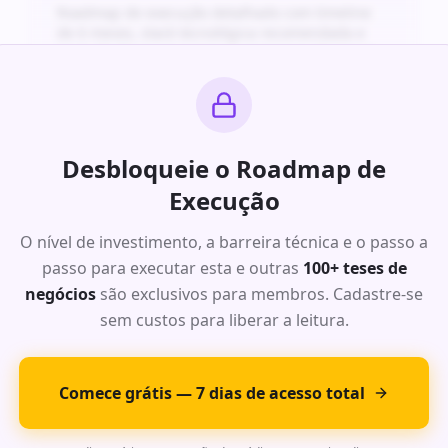
Roadmap de execução detalhado com timeline
de 6 meses, stack tecnológica recomendada e
projeção financeira para os primeiros 24 meses.
Ideia Exclusiva #
4
: Oportunidade
Desbloqueie o Roadmap de
de Alto Impacto
Execução
Análise completa da dor do mercado com dados
O nível de investimento, a barreira técnica e o passo a
de TAM, SAM e SOM para este segmento. Modelo
passo para executar esta e outras
de receita recorrente com margens acima de
100+ teses de
70%.
negócios
são exclusivos para membros. Cadastre-se
Roadmap de execução detalhado com timeline
sem custos para liberar a leitura.
de 6 meses, stack tecnológica recomendada e
projeção financeira para os primeiros 24 meses.
Comece grátis — 7 dias de acesso total