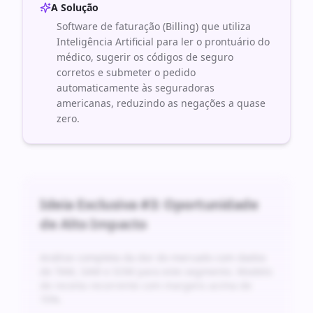
A Solução
Software de faturação (Billing) que utiliza
Inteligência Artificial para ler o prontuário do
médico, sugerir os códigos de seguro
corretos e submeter o pedido
automaticamente às seguradoras
americanas, reduzindo as negações a quase
zero.
Ideia Exclusiva #
3
: Oportunidade
de Alto Impacto
Análise completa da dor do mercado com dados
de TAM, SAM e SOM para este segmento. Modelo
de receita recorrente com margens acima de
70%.