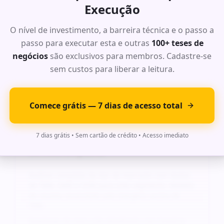
Execução
Análise completa da dor do mercado com dados
O nível de investimento, a barreira técnica e o passo a
de TAM, SAM e SOM para este segmento. Modelo
passo para executar esta e outras
de receita recorrente com margens acima de
100+ teses de
70%.
negócios
são exclusivos para membros. Cadastre-se
Roadmap de execução detalhado com timeline
sem custos para liberar a leitura.
de 6 meses, stack tecnológica recomendada e
projeção financeira para os primeiros 24 meses.
Comece grátis — 7 dias de acesso total
Ideia Exclusiva #
6
: Oportunidade
7 dias grátis • Sem cartão de crédito • Acesso imediato
de Alto Impacto
Análise completa da dor do mercado com dados
de TAM, SAM e SOM para este segmento. Modelo
de receita recorrente com margens acima de
70%.
Roadmap de execução detalhado com timeline