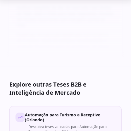
Análise completa da dor do mercado com dados
de TAM, SAM e SOM para este segmento. Modelo
de receita recorrente com margens acima de
70%.
Roadmap de execução detalhado com timeline
de 6 meses, stack tecnológica recomendada e
projeção financeira para os primeiros 24 meses.
Explore outras Teses B2B e
Inteligência de Mercado
Automação para Turismo e Receptivo
(Orlando)
Descubra teses validadas para
Automação para