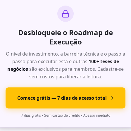
Ideia Exclusiva #
5
: Oportunidade
Desbloqueie o Roadmap de
de Alto Impacto
Execução
Análise completa da dor do mercado com dados
O nível de investimento, a barreira técnica e o passo a
de TAM, SAM e SOM para este segmento. Modelo
passo para executar esta e outras
de receita recorrente com margens acima de
100+ teses de
70%.
negócios
são exclusivos para membros. Cadastre-se
Roadmap de execução detalhado com timeline
sem custos para liberar a leitura.
de 6 meses, stack tecnológica recomendada e
projeção financeira para os primeiros 24 meses.
Comece grátis — 7 dias de acesso total
Ideia Exclusiva #
6
: Oportunidade
7 dias grátis • Sem cartão de crédito • Acesso imediato
de Alto Impacto