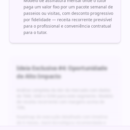
Modelo de assinatura mensal onde o tutor
paga um valor fixo por um pacote semanal de
passeios ou visitas, com desconto progressivo
por fidelidade — receita recorrente previsível
para o profissional e conveniência contratual
para o tutor.
Ideia Exclusiva #
4
: Oportunidade
de Alto Impacto
Análise completa da dor do mercado com dados
de TAM, SAM e SOM para este segmento. Modelo
de receita recorrente com margens acima de
70%.
Roadmap de execução detalhado com timeline
de 6 meses, stack tecnológica recomendada e
projeção financeira para os primeiros 24 meses.