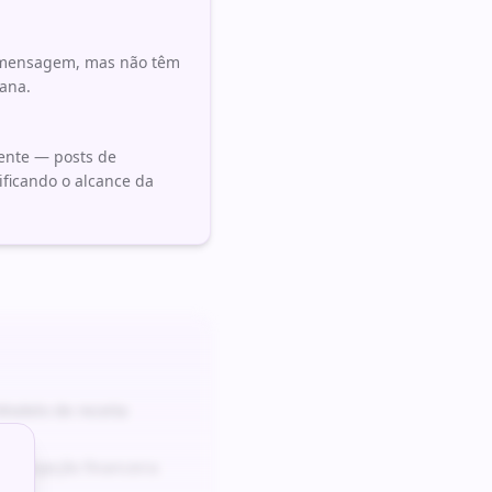
da mensagem, mas não têm
ana.
ente — posts de
ificando o alcance da
odelo de receita
e projeção financeira