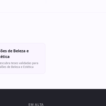
lões de Beleza e
tética
escubra teses validadas para
alões de Beleza e Estética
EM ALTA