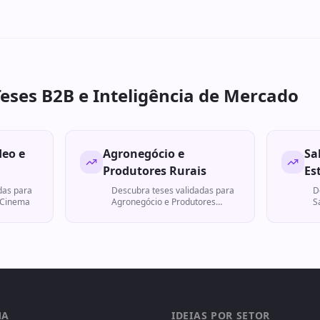
Teses B2B e Inteligência de Mercado
deo e
Agronegócio e
Sa
Produtores Rurais
Es
das para
Descubra teses validadas para
D
 Cinema
Agronegócio e Produtores
S
Rurais
MA
IDEIAS POR SETOR