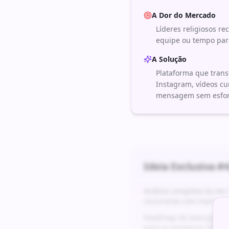
A Dor do Mercado
Líderes religiosos r
equipe ou tempo par
A Solução
Plataforma que tran
Instagram, vídeos cur
mensagem sem esforç
Ideia Exclusiva #
4
Análise completa da do
recorrente com margens
Roadmap de execução det
para os primeiros 24 me