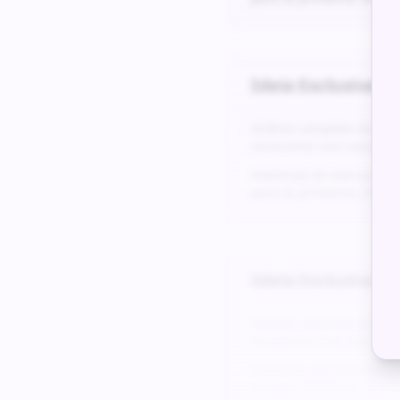
Ideia Exclusiva #
5
Análise completa da do
recorrente com margens
Roadmap de execução det
para os primeiros 24 me
Ideia Exclusiva #
6
Análise completa da do
recorrente com margens
Roadmap de execução det
para os primeiros 24 me