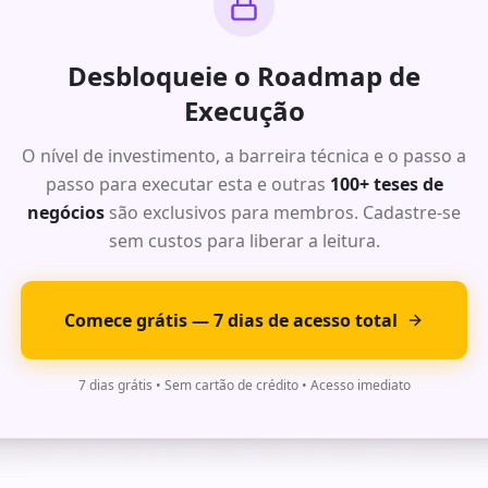
Desbloqueie o Roadmap de
: Oportunidade de Alto Impacto
Execução
O nível de investimento, a barreira técnica e o passo a
r do mercado com dados de TAM, SAM e SOM para este segmento. M
 acima de 70%.
passo para executar esta e outras
100+ teses de
negócios
são exclusivos para membros. Cadastre-se
alhado com timeline de 6 meses, stack tecnológica recomendada 
ses.
sem custos para liberar a leitura.
Comece grátis — 7 dias de acesso total
: Oportunidade de Alto Impacto
7 dias grátis • Sem cartão de crédito • Acesso imediato
r do mercado com dados de TAM, SAM e SOM para este segmento. M
 acima de 70%.
alhado com timeline de 6 meses, stack tecnológica recomendada 
ses.