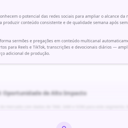
econhecem o potencial das redes sociais para ampliar o alcance 
a produzir conteúdo consistente e de qualidade semana após sem
sforma sermões e pregações em conteúdo multicanal automaticam
tos para Reels e TikTok, transcrições e devocionais diários — ampl
o adicional de produção.
: Oportunidade de Alto Impacto
r do mercado com dados de TAM, SAM e SOM para este segmento. M
 acima de 70%.
alhado com timeline de 6 meses, stack tecnológica recomendada 
ses.