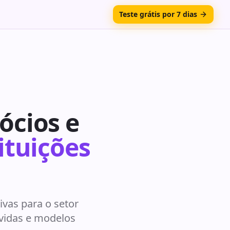
Teste grátis por 7 dias
ócios e
tituições
vas para o setor
lvidas e modelos