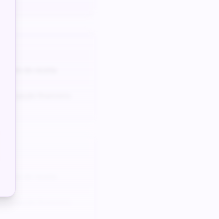
odelo de receita
e projeção financeira
odelo de receita
e projeção financeira