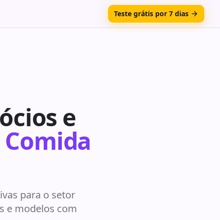
Teste grátis por 7 dias
ócios e
e Comida
vas para o setor
as e modelos com