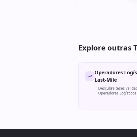
para os primeiros 24 me
Explore outras 
Operadores Logís
Last-Mile
Descubra teses valida
Operadores Logísticos 
Mile