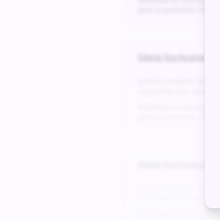
para os primeiros 24 me
Ideia Exclusiva #
5
Análise completa da do
recorrente com margens
Roadmap de execução det
para os primeiros 24 me
Ideia Exclusiva #
6
Análise completa da do
recorrente com margens
Roadmap de execução det