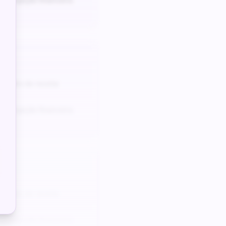
odelo de receita
e projeção financeira
odelo de receita
e projeção financeira