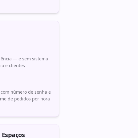
iência — e sem sistema
o e clientes
k, com número de senha e
lume de pedidos por hora
 Espaços