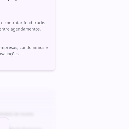
e contratar food trucks
 entre agendamentos.
 empresas, condomínios e
 avaliações —
odelo de receita
e projeção financeira