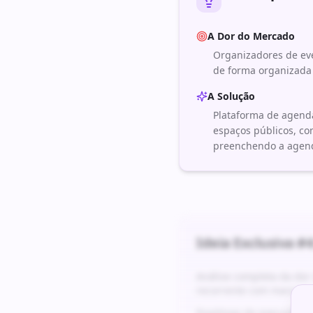
A Dor do Mercado
Organizadores de eve
de forma organizada
A Solução
Plataforma de agend
espaços públicos, com
preenchendo a agenda
Ideia Exclusiva #
4
Análise completa da do
recorrente com margens
Roadmap de execução det