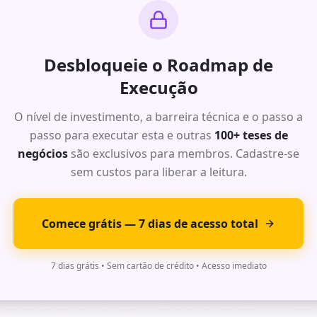
ses.
Desbloqueie o Roadmap de
: Oportunidade de Alto Impacto
Execução
O nível de investimento, a barreira técnica e o passo a
r do mercado com dados de TAM, SAM e SOM para este segmento. M
 acima de 70%.
passo para executar esta e outras
100+ teses de
negócios
são exclusivos para membros. Cadastre-se
alhado com timeline de 6 meses, stack tecnológica recomendada 
ses.
sem custos para liberar a leitura.
Comece grátis — 7 dias de acesso total
: Oportunidade de Alto Impacto
7 dias grátis • Sem cartão de crédito • Acesso imediato
r do mercado com dados de TAM, SAM e SOM para este segmento. M
 acima de 70%.
alhado com timeline de 6 meses, stack tecnológica recomendada 