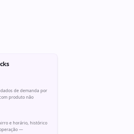
ucks
m dados de demanda por
 com produto não
rro e horário, histórico
 operação —