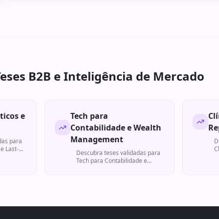
ses.
Teses B2B e Inteligência de Mercado
ticos e
Tech para
Cl
Contabilidade e Wealth
Re
Management
das para
D
e Last-
C
Descubra teses validadas para
R
Tech para Contabilidade e
Wealth Management