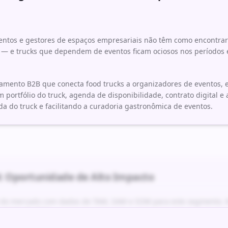
ntos e gestores de espaços empresariais não têm como encontrar 
 — e trucks que dependem de eventos ficam ociosos nos períodos
amento B2B que conecta food trucks a organizadores de eventos,
 portfólio do truck, agenda de disponibilidade, contrato digital e
 do truck e facilitando a curadoria gastronômica de eventos.
: Oportunidade de Alto Impacto
r do mercado com dados de TAM, SAM e SOM para este segmento. M
 acima de 70%.
alhado com timeline de 6 meses, stack tecnológica recomendada 