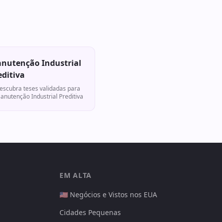
nutenção Industrial
editiva
escubra teses validadas para
anutenção Industrial Preditiva
EM ALTA
🇺🇸 Negócios e Vistos nos EUA
Cidades Pequenas