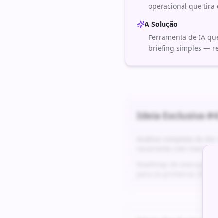
operacional que tira 
A Solução
Ferramenta de IA que
briefing simples — r
Ideia Exclusiva #
4
Análise completa da do
recorrente com margens
Roadmap de execução det
para os primeiros 24 me