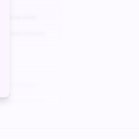
odelo de receita
e projeção financeira
odelo de receita
e projeção financeira