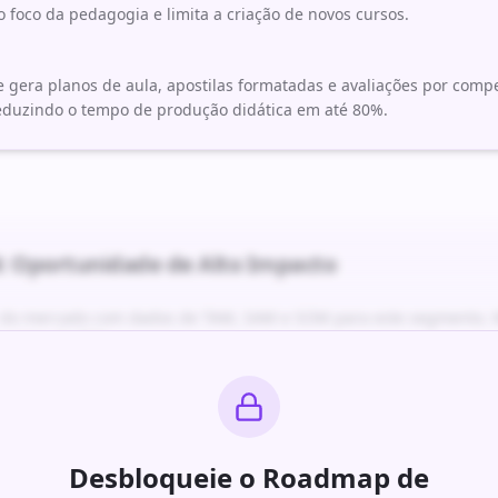
o foco da pedagogia e limita a criação de novos cursos.
 gera planos de aula, apostilas formatadas e avaliações por compe
eduzindo o tempo de produção didática em até 80%.
: Oportunidade de Alto Impacto
r do mercado com dados de TAM, SAM e SOM para este segmento. M
 acima de 70%.
alhado com timeline de 6 meses, stack tecnológica recomendada 
ses.
Desbloqueie o Roadmap de