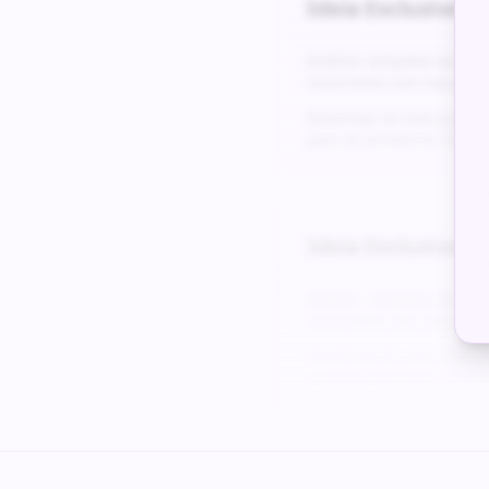
Ideia Exclusiva #
5
Análise completa da do
recorrente com margens
Roadmap de execução det
para os primeiros 24 me
Ideia Exclusiva #
6
Análise completa da do
recorrente com margens
Roadmap de execução det
para os primeiros 24 me