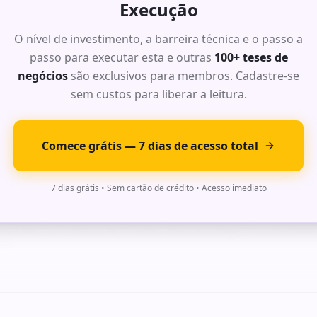
: Oportunidade de Alto Impacto
Execução
O nível de investimento, a barreira técnica e o passo a
r do mercado com dados de TAM, SAM e SOM para este segmento. M
 acima de 70%.
passo para executar esta e outras
100+ teses de
negócios
são exclusivos para membros. Cadastre-se
alhado com timeline de 6 meses, stack tecnológica recomendada 
ses.
sem custos para liberar a leitura.
Comece grátis — 7 dias de acesso total
: Oportunidade de Alto Impacto
7 dias grátis • Sem cartão de crédito • Acesso imediato
r do mercado com dados de TAM, SAM e SOM para este segmento. M
 acima de 70%.
alhado com timeline de 6 meses, stack tecnológica recomendada 
ses.