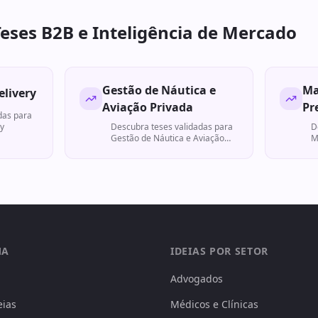
Teses B2B e Inteligência de Mercado
Gestão de Náutica e
Ma
elivery
Aviação Privada
Pr
das para
ry
Descubra teses validadas para
D
Gestão de Náutica e Aviação
M
Privada
MA
IDEIAS POR SETOR
Advogados
eias
Médicos e Clínicas