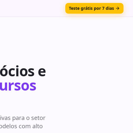
Teste grátis por 7 dias
ócios e
Cursos
vas para o setor
odelos com alto