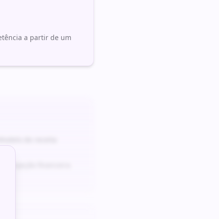
tência a partir de um
odelo de receita
e projeção financeira