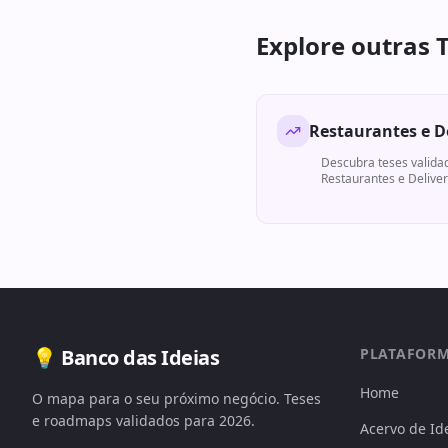
Explore outras 
Restaurantes e D
Descubra teses valida
Restaurantes e Delive
💡 Banco das Ideias
PLATAFOR
Home
O mapa para o seu próximo negócio. Teses
e roadmaps validados para 2026.
Acervo de Id