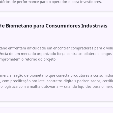
latórios de performance para o operador e para investidores.
de Biometano para Consumidores Industriais
tano enfrentam dificuldade em encontrar compradores para o vol
cia de um mercado organizado força contratos bilaterais longos e
omprometem o retorno do projeto.
mercialização de biometano que conecta produtores a consumidore
, com precificação por lote, contratos digitais padronizados, certi
ão logística com a malha dutoviária — criando liquidez para o me