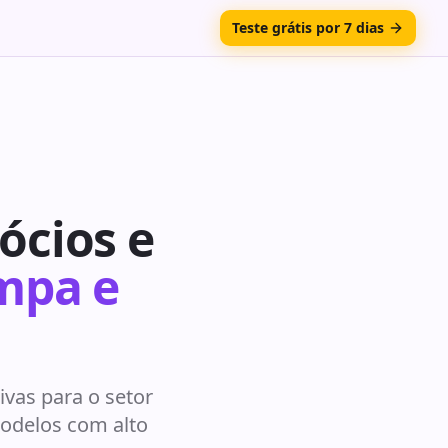
Teste grátis por 7 dias
ócios e
mpa e
vas para o setor
modelos com alto