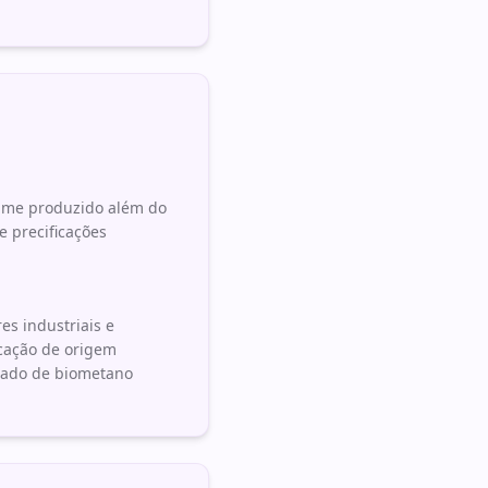
ume produzido além do
 precificações
s industriais e
ficação de origem
rcado de biometano