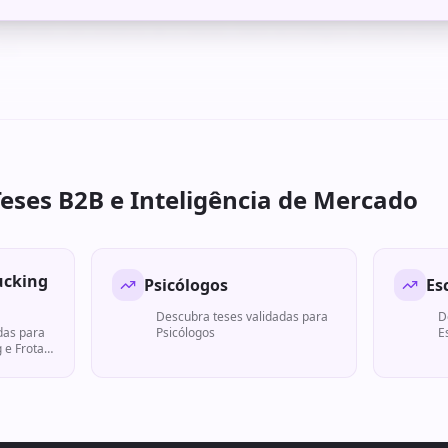
alhado com timeline de 6 meses, stack tecnológica recomendada 
ses.
Teses B2B e Inteligência de Mercado
ucking
Psicólogos
Es
Descubra teses validadas para
D
das para
Psicólogos
E
 e Frotas