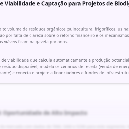
 Viabilidade e Captação para Projetos de Biod
lto volume de resíduos orgânicos (suinocultura, frigoríficos, usi
tão por falta de clareza sobre o retorno financeiro e os mecanism
s viáveis ficam na gaveta por anos.
 de viabilidade que calcula automaticamente a produção potencia
o resíduo disponível, modela os cenários de receita (venda de ener
izante) e conecta o projeto a financiadores e fundos de infraestrutu
: Oportunidade de Alto Impacto
r do mercado com dados de TAM, SAM e SOM para este segmento. M