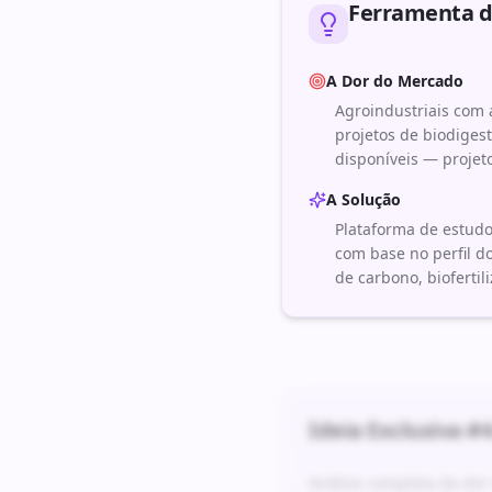
Ferramenta de
A Dor do Mercado
Agroindustriais com a
projetos de biodiges
disponíveis — projeto
A Solução
Plataforma de estudo
com base no perfil d
de carbono, biofertil
Ideia Exclusiva #
4
Análise completa da do