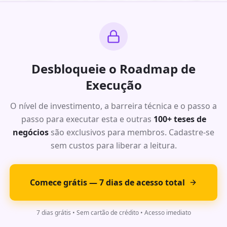
 acima de 70%.
alhado com timeline de 6 meses, stack tecnológica recomendada 
ses.
Desbloqueie o Roadmap de
: Oportunidade de Alto Impacto
Execução
O nível de investimento, a barreira técnica e o passo a
r do mercado com dados de TAM, SAM e SOM para este segmento. M
 acima de 70%.
passo para executar esta e outras
100+ teses de
negócios
são exclusivos para membros. Cadastre-se
alhado com timeline de 6 meses, stack tecnológica recomendada 
ses.
sem custos para liberar a leitura.
Comece grátis — 7 dias de acesso total
: Oportunidade de Alto Impacto
7 dias grátis • Sem cartão de crédito • Acesso imediato
r do mercado com dados de TAM, SAM e SOM para este segmento. M
 acima de 70%.