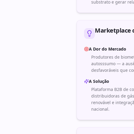
substrato e gerar re
Marketplace 
A Dor do Mercado
Produtores de biome
autosssumo — a ausên
desfavoráveis que c
A Solução
Plataforma B2B de co
distribuidoras de gás
renovável e integraç
nacional.