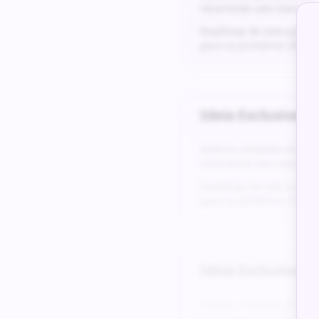
recorrente com margens
Roadmap de execução det
para os primeiros 24 me
Ideia Exclusiva #
5
Análise completa da do
recorrente com margens
Roadmap de execução det
para os primeiros 24 me
Ideia Exclusiva #
6
Análise completa da do
recorrente com margens