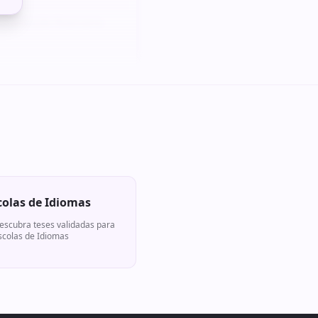
e projeção financeira
colas de Idiomas
escubra teses validadas para
scolas de Idiomas