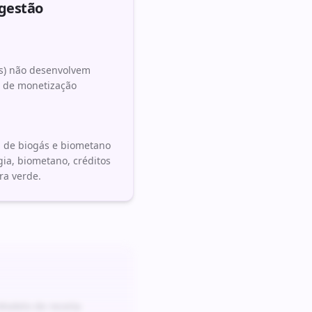
igestão
nas) não desenvolvem
os de monetização
l de biogás e biometano
gia, biometano, créditos
ra verde.
odelo de receita