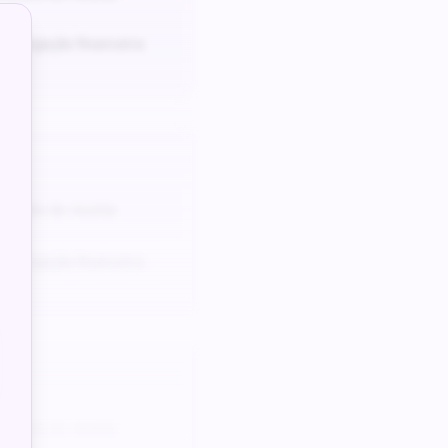
e projeção financeira
odelo de receita
e projeção financeira
odelo de receita