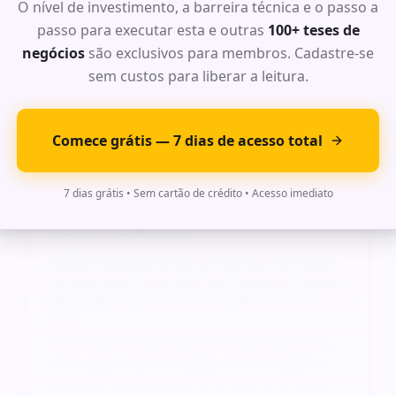
O nível de investimento, a barreira técnica e o passo a
de TAM, SAM e SOM para este segmento. Modelo
passo para executar esta e outras
de receita recorrente com margens acima de
100+ teses de
70%.
negócios
são exclusivos para membros. Cadastre-se
Roadmap de execução detalhado com timeline
sem custos para liberar a leitura.
de 6 meses, stack tecnológica recomendada e
projeção financeira para os primeiros 24 meses.
Comece grátis — 7 dias de acesso total
Ideia Exclusiva #
6
: Oportunidade
7 dias grátis • Sem cartão de crédito • Acesso imediato
de Alto Impacto
Análise completa da dor do mercado com dados
de TAM, SAM e SOM para este segmento. Modelo
de receita recorrente com margens acima de
70%.
Roadmap de execução detalhado com timeline
de 6 meses, stack tecnológica recomendada e
projeção financeira para os primeiros 24 meses.